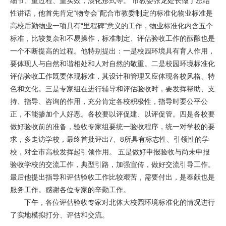
细节、重过程、重实效，淡化形式等。 市教委张龙处长做了总结
性讲话，他首先肯定“物专会”配合市教委制定的标准化物业标准是
高校后勤物业一项具有“里程碑”意义的工作，物业标准化内含五个
标准，比较复杂和不易操作，标准制定、评估验收工作的酝酿也是
一个不断提高的过程。他特别提出：一是校园环境具有育人作用，
要体现人与自然和谐相处和人对自然的敬重。二是校园环境标准化
评估验收工作既要体现标准，其设计和管理又应体现各校风格、特
色和文化。三是专家组在进行辅导和评估验收时，要发挥帮助、支
持、指导、咨询的作用，充分肯定各校积极性，指导时要公平公
正，不能掺加个人好恶。各校要以评促建、以评促管。四是各校要
做好验收前的准备，验收专家组要统一验收程序，统一对学校的要
求，多走访学校，最终首批评出7、8所具有标志性、引领性的学
校，对全市高校发挥起引领作用。 五是做好申报验收与尚未申报
验收学校的交流工作，典型引路，加强宣传，做好交流引导工作。
最后他提出指导和评估验收工作比较艰苦，需要付出，是奉献也是
服务工作。感谢各位专家的辛勤工作。
下午，各位评估验收专家对北体大校园环境标准化的情况进行
了实地模拟打分、评估和交流。