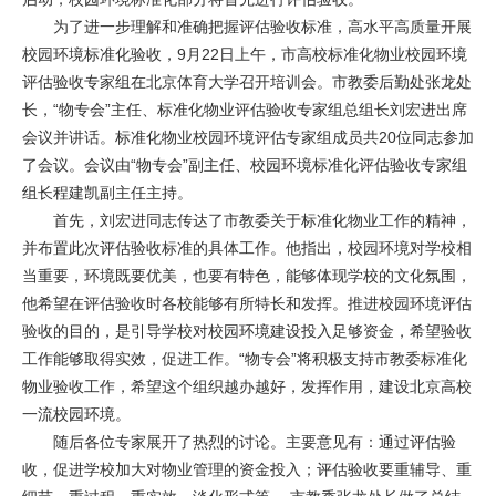
为了进一步理解和准确把握评估验收标准，高水平高质量开展
校园环境标准化验收，9月22日上午，市高校标准化物业校园环境
评估验收专家组在北京体育大学召开培训会。市教委后勤处张龙处
长，“物专会”主任、标准化物业评估验收专家组总组长刘宏进出席
会议并讲话。标准化物业校园环境评估专家组成员共20位同志参加
了会议。会议由“物专会”副主任、校园环境标准化评估验收专家组
组长程建凯副主任主持。
首先，刘宏进同志传达了市教委关于标准化物业工作的精神，
并布置此次评估验收标准的具体工作。他指出，校园环境对学校相
当重要，环境既要优美，也要有特色，能够体现学校的文化氛围，
他希望在评估验收时各校能够有所特长和发挥。推进校园环境评估
验收的目的，是引导学校对校园环境建设投入足够资金，希望验收
工作能够取得实效，促进工作。“物专会”将积极支持市教委标准化
物业验收工作，希望这个组织越办越好，发挥作用，建设北京高校
一流校园环境。
随后各位专家展开了热烈的讨论。主要意见有：通过评估验
收，促进学校加大对物业管理的资金投入；评估验收要重辅导、重