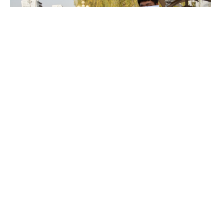
今年设置的抽奖活动引起了较多同学的关注，大家对于超级大
奖的抽取表现出了高涨的热情，抽奖箱旁持续排着一条长龙。当大
家看到某些幸运儿抽到了Kindle、Dior口红、机械键盘时，纷纷发
出羡慕的尖叫。
两个小时的活动在物业中心、权益部成员和各位同学的配合下