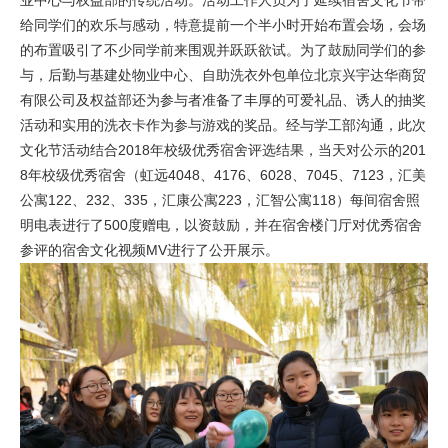
给同学们的欢乐与感动，特意提前一个半小时开始布置会场，会场
的布置吸引了不少同学前来围观并跃跃欲试。为了鼓励同学们的参
与，后勤与基建处物业中心、自助洗衣外包单位北京兴宇达华商贸
有限公司及权益部还为参与者准备了丰厚的可爱礼品、诱人的抽奖
活动和实用的洗衣卡作为参与游戏的奖品。经与学工部沟通，此次
文化节活动结合2018年校级优秀宿舍评选结果，当天对公示的201
8年校级优秀宿舍（虹远4048、4176、6028、7045、7123，汇美
公寓122、232、335，汇康公寓223，汇智公寓118）每间宿舍照
明电表进行了500度赠电，以资鼓励，并在宿舍楼门厅对优秀宿舍
参评的宿舍文化视频MV进行了公开展示。